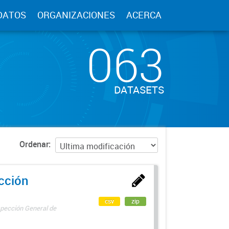
DATOS
ORGANIZACIONES
ACERCA
063
DATASETS
Ordenar
ección
csv
zip
spección General de