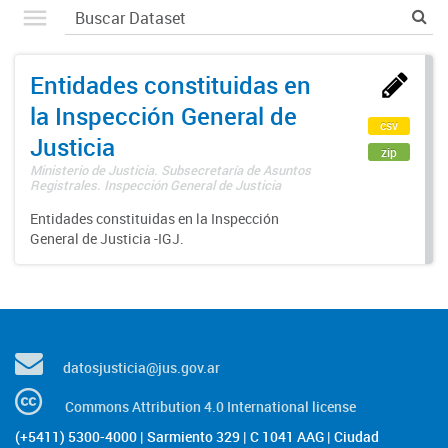
Entidades constituidas en
la Inspección General de
csv
Justicia
zip
Ministerio de Justicia. Subsecretaría de Asuntos
Registrales. Inspección General de Justicia
Entidades constituidas en la Inspección
General de Justicia -IGJ.
datosjusticia@jus.gov.ar
Commons Attribution 4.0 International license
(+5411) 5300-4000 | Sarmiento 329 | C 1041 AAG | Ciudad