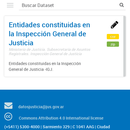
Entidades constituidas en
la Inspección General de
csv
Justicia
zip
Ministerio de Justicia. Subsecretaría de Asuntos
Registrales. Inspección General de Justicia
Entidades constituidas en la Inspección
General de Justicia -IGJ.
datosjusticia@jus.gov.ar
Commons Attribution 4.0 International license
(+5411) 5300-4000 | Sarmiento 329 | C 1041 AAG | Ciudad