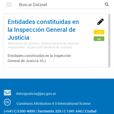
Entidades constituidas en
la Inspección General de
csv
Justicia
zip
Ministerio de Justicia. Subsecretaría de Asuntos
Registrales. Inspección General de Justicia
Entidades constituidas en la Inspección
General de Justicia -IGJ.
datosjusticia@jus.gov.ar
Commons Attribution 4.0 International license
(+5411) 5300-4000 | Sarmiento 329 | C 1041 AAG | Ciudad