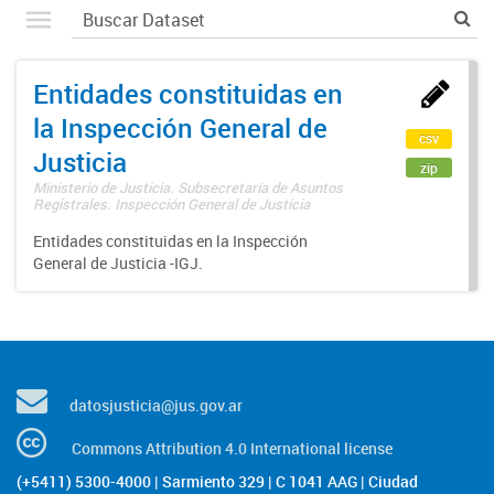
Entidades constituidas en
la Inspección General de
csv
Justicia
zip
Ministerio de Justicia. Subsecretaría de Asuntos
Registrales. Inspección General de Justicia
Entidades constituidas en la Inspección
General de Justicia -IGJ.
datosjusticia@jus.gov.ar
Commons Attribution 4.0 International license
(+5411) 5300-4000 | Sarmiento 329 | C 1041 AAG | Ciudad