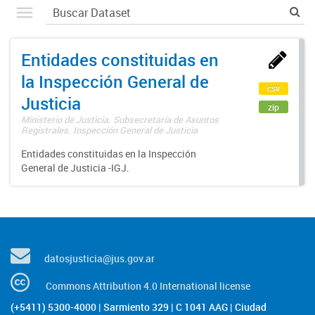
Entidades constituidas en
la Inspección General de
csv
Justicia
zip
Ministerio de Justicia. Subsecretaría de Asuntos
Registrales. Inspección General de Justicia
Entidades constituidas en la Inspección
General de Justicia -IGJ.
datosjusticia@jus.gov.ar
Commons Attribution 4.0 International license
(+5411) 5300-4000 | Sarmiento 329 | C 1041 AAG | Ciudad