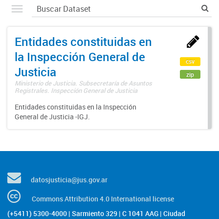
Entidades constituidas en
la Inspección General de
csv
Justicia
zip
Ministerio de Justicia. Subsecretaría de Asuntos
Registrales. Inspección General de Justicia
Entidades constituidas en la Inspección
General de Justicia -IGJ.
datosjusticia@jus.gov.ar
Commons Attribution 4.0 International license
(+5411) 5300-4000 | Sarmiento 329 | C 1041 AAG | Ciudad