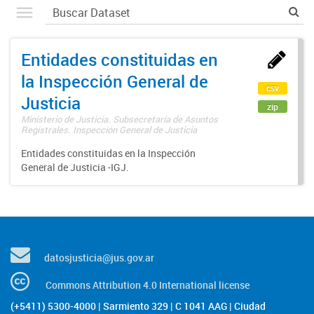
Entidades constituidas en
la Inspección General de
csv
Justicia
zip
Ministerio de Justicia. Subsecretaría de Asuntos
Registrales. Inspección General de Justicia
Entidades constituidas en la Inspección
General de Justicia -IGJ.
datosjusticia@jus.gov.ar
Commons Attribution 4.0 International license
(+5411) 5300-4000 | Sarmiento 329 | C 1041 AAG | Ciudad