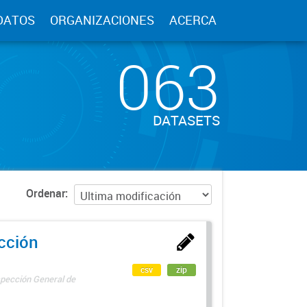
DATOS
ORGANIZACIONES
ACERCA
063
DATASETS
Ordenar
ección
csv
zip
spección General de