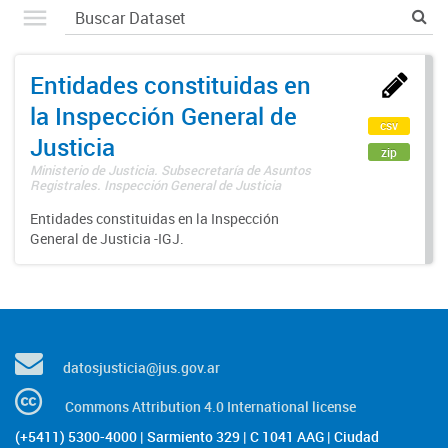
Entidades constituidas en
la Inspección General de
csv
Justicia
zip
Ministerio de Justicia. Subsecretaría de Asuntos
Registrales. Inspección General de Justicia
Entidades constituidas en la Inspección
General de Justicia -IGJ.
datosjusticia@jus.gov.ar
Commons Attribution 4.0 International license
(+5411) 5300-4000 | Sarmiento 329 | C 1041 AAG | Ciudad