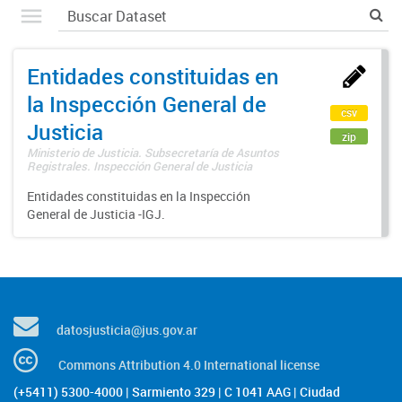
Entidades constituidas en
la Inspección General de
csv
Justicia
zip
Ministerio de Justicia. Subsecretaría de Asuntos
Registrales. Inspección General de Justicia
Entidades constituidas en la Inspección
General de Justicia -IGJ.
datosjusticia@jus.gov.ar
Commons Attribution 4.0 International license
(+5411) 5300-4000 | Sarmiento 329 | C 1041 AAG | Ciudad