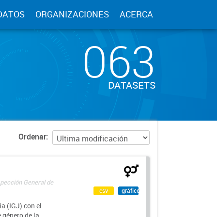
DATOS
ORGANIZACIONES
ACERCA
063
DATASETS
Ordenar
spección General de
csv
gráfico
a (IGJ) con el
e género de la