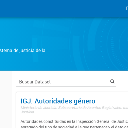
tema de justicia de la
IGJ. Autoridades género
Ministerio de Justicia. Subsecretaría de Asuntos Registrales. In
Justicia
Autoridades constituidas en la Inspección General de Justici
agregado del tipo de sociedad a la que pertenece y el dato d