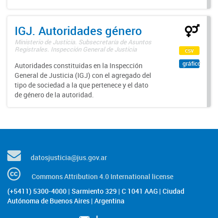
IGJ. Autoridades género
Ministerio de Justicia. Subsecretaría de Asuntos
Registrales. Inspección General de Justicia
csv
gráfico
Autoridades constituidas en la Inspección
General de Justicia (IGJ) con el agregado del
tipo de sociedad a la que pertenece y el dato
de género de la autoridad.
datosjusticia@jus.gov.ar
Commons Attribution 4.0 International license
(+5411) 5300-4000 | Sarmiento 329 | C 1041 AAG | Ciudad
Autónoma de Buenos Aires | Argentina