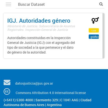
IGJ. Autoridades género
Ministerio de Justicia. Subsecretaría de Asuntos
Registrales. Inspección General de Justicia
csv
gráfico
Autoridades constituidas en la Inspección
General de Justicia (IGJ) con el agregado del
tipo de sociedad a la que pertenece y el dato
de género de la autoridad.
datosjusticia@jus.gov.ar
Commons Attribution 4.0 International license
(+5411) 5300-4000 | Sarmiento 329 | C 1041 AAG | Ciudad
Autónoma de Buenos Aires | Argentina