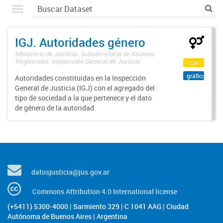
IGJ. Autoridades género
Ministerio de Justicia. Subsecretaría de Asuntos
Registrales. Inspección General de Justicia
csv
gráfico
Autoridades constituidas en la Inspección
General de Justicia (IGJ) con el agregado del
tipo de sociedad a la que pertenece y el dato
de género de la autoridad.
datosjusticia@jus.gov.ar
Commons Attribution 4.0 International license
(+5411) 5300-4000 | Sarmiento 329 | C 1041 AAG | Ciudad
Autónoma de Buenos Aires | Argentina