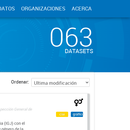
DATOS
ORGANIZACIONES
ACERCA
063
DATASETS
Ordenar
spección General de
csv
gráfico
a (IGJ) con el
e género de la