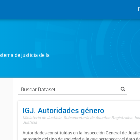
tema de justicia de la
IGJ. Autoridades género
Ministerio de Justicia. Subsecretaría de Asuntos Registrales. In
Justicia
Autoridades constituidas en la Inspección General de Justici
agregado del tipo de sociedad a la que pertenece y el dato d