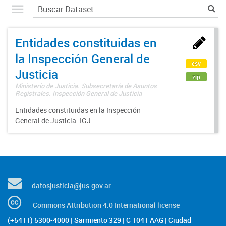
Entidades constituidas en
la Inspección General de
csv
Justicia
zip
Ministerio de Justicia. Subsecretaría de Asuntos
Registrales. Inspección General de Justicia
Entidades constituidas en la Inspección
General de Justicia -IGJ.
datosjusticia@jus.gov.ar
Commons Attribution 4.0 International license
(+5411) 5300-4000 | Sarmiento 329 | C 1041 AAG | Ciudad