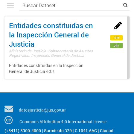
Entidades constituidas en
la Inspección General de
csv
Justicia
zip
Ministerio de Justicia. Subsecretaría de Asuntos
Registrales. Inspección General de Justicia
Entidades constituidas en la Inspección
General de Justicia -IGJ.
datosjusticia@jus.gov.ar
Commons Attribution 4.0 International license
(+5411) 5300-4000 | Sarmiento 329 | C 1041 AAG | Ciudad