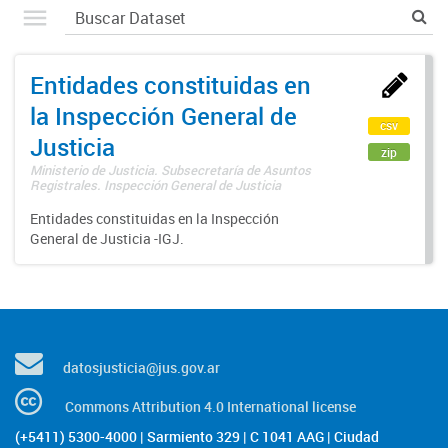
Entidades constituidas en
la Inspección General de
csv
Justicia
zip
Ministerio de Justicia. Subsecretaría de Asuntos
Registrales. Inspección General de Justicia
Entidades constituidas en la Inspección
General de Justicia -IGJ.
datosjusticia@jus.gov.ar
Commons Attribution 4.0 International license
(+5411) 5300-4000 | Sarmiento 329 | C 1041 AAG | Ciudad