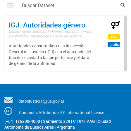
IGJ. Autoridades género
Ministerio de Justicia. Subsecretaría de Asuntos
Registrales. Inspección General de Justicia
csv
gráfico
Autoridades constituidas en la Inspección
General de Justicia (IGJ) con el agregado del
tipo de sociedad a la que pertenece y el dato
de género de la autoridad.
datosjusticia@jus.gov.ar
Commons Attribution 4.0 International license
(+5411) 5300-4000 | Sarmiento 329 | C 1041 AAG | Ciudad
Autónoma de Buenos Aires | Argentina