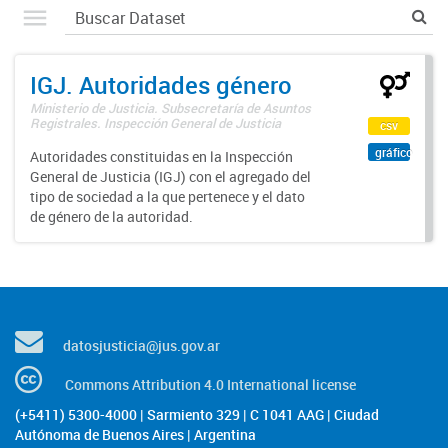
IGJ. Autoridades género
Ministerio de Justicia. Subsecretaría de Asuntos
Registrales. Inspección General de Justicia
csv
gráfico
Autoridades constituidas en la Inspección
General de Justicia (IGJ) con el agregado del
tipo de sociedad a la que pertenece y el dato
de género de la autoridad.
datosjusticia@jus.gov.ar
Commons Attribution 4.0 International license
(+5411) 5300-4000 | Sarmiento 329 | C 1041 AAG | Ciudad
Autónoma de Buenos Aires | Argentina