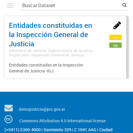
Entidades constituidas en
la Inspección General de
csv
Justicia
zip
Ministerio de Justicia. Subsecretaría de Asuntos
Registrales. Inspección General de Justicia
Entidades constituidas en la Inspección
General de Justicia -IGJ.
datosjusticia@jus.gov.ar
Commons Attribution 4.0 International license
(+5411) 5300-4000 | Sarmiento 329 | C 1041 AAG | Ciudad