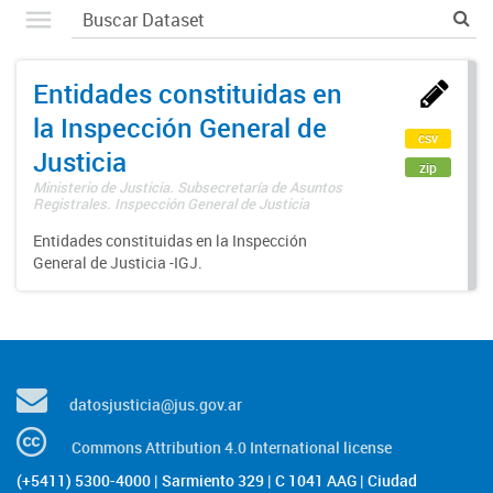
Entidades constituidas en
la Inspección General de
csv
Justicia
zip
Ministerio de Justicia. Subsecretaría de Asuntos
Registrales. Inspección General de Justicia
Entidades constituidas en la Inspección
General de Justicia -IGJ.
datosjusticia@jus.gov.ar
Commons Attribution 4.0 International license
(+5411) 5300-4000 | Sarmiento 329 | C 1041 AAG | Ciudad