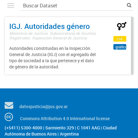
IGJ. Autoridades género
Ministerio de Justicia. Subsecretaría de Asuntos
Registrales. Inspección General de Justicia
csv
gráfico
Autoridades constituidas en la Inspección
General de Justicia (IGJ) con el agregado del
tipo de sociedad a la que pertenece y el dato
de género de la autoridad.
datosjusticia@jus.gov.ar
Commons Attribution 4.0 International license
(+5411) 5300-4000 | Sarmiento 329 | C 1041 AAG | Ciudad
Autónoma de Buenos Aires | Argentina