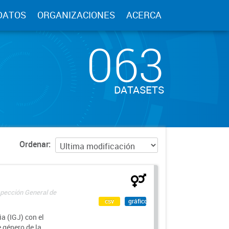
DATOS
ORGANIZACIONES
ACERCA
063
DATASETS
Ordenar
spección General de
csv
gráfico
a (IGJ) con el
e género de la