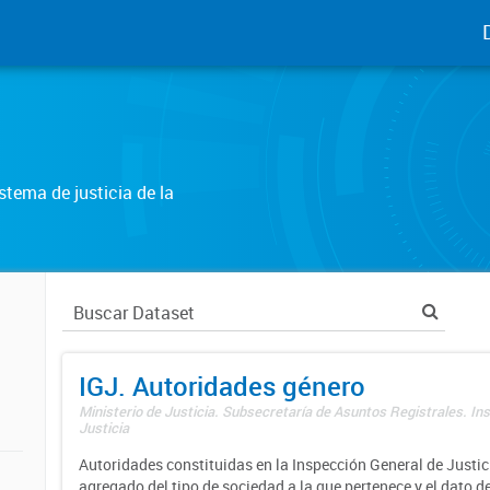
tema de justicia de la
IGJ. Autoridades género
Ministerio de Justicia. Subsecretaría de Asuntos Registrales. In
Justicia
Autoridades constituidas en la Inspección General de Justici
agregado del tipo de sociedad a la que pertenece y el dato d