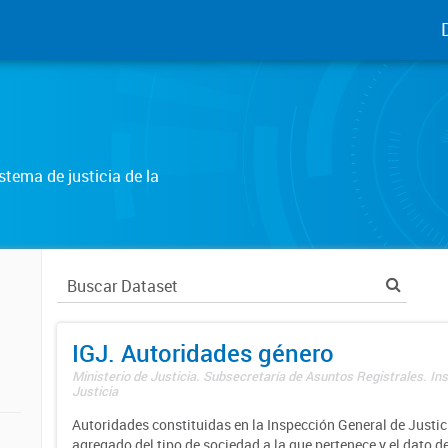
tema de justicia de la
IGJ. Autoridades género
Ministerio de Justicia. Subsecretaría de Asuntos Registrales. In
Justicia
Autoridades constituidas en la Inspección General de Justici
agregado del tipo de sociedad a la que pertenece y el dato d