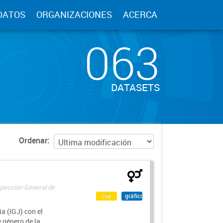
DATOS
ORGANIZACIONES
ACERCA
063
DATASETS
Ordenar
spección General de
csv
gráfico
a (IGJ) con el
e género de la