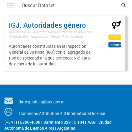
IGJ. Autoridades género
Ministerio de Justicia. Subsecretaría de Asuntos
Registrales. Inspección General de Justicia
csv
gráfico
Autoridades constituidas en la Inspección
General de Justicia (IGJ) con el agregado del
tipo de sociedad a la que pertenece y el dato
de género de la autoridad.
datosjusticia@jus.gov.ar
Commons Attribution 4.0 International license
(+5411) 5300-4000 | Sarmiento 329 | C 1041 AAG | Ciudad
Autónoma de Buenos Aires | Argentina