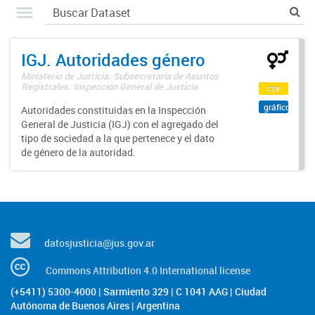
IGJ. Autoridades género
Ministerio de Justicia. Subsecretaría de Asuntos
Registrales. Inspección General de Justicia
csv
gráfico
Autoridades constituidas en la Inspección
General de Justicia (IGJ) con el agregado del
tipo de sociedad a la que pertenece y el dato
de género de la autoridad.
datosjusticia@jus.gov.ar
Commons Attribution 4.0 International license
(+5411) 5300-4000 | Sarmiento 329 | C 1041 AAG | Ciudad
Autónoma de Buenos Aires | Argentina