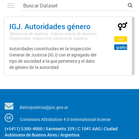
IGJ. Autoridades género
Ministerio de Justicia. Subsecretaría de Asuntos
Registrales. Inspección General de Justicia
csv
gráfico
Autoridades constituidas en la Inspección
General de Justicia (IGJ) con el agregado del
tipo de sociedad a la que pertenece y el dato
de género de la autoridad.
datosjusticia@jus.gov.ar
Commons Attribution 4.0 International license
(+5411) 5300-4000 | Sarmiento 329 | C 1041 AAG | Ciudad
Autónoma de Buenos Aires | Argentina