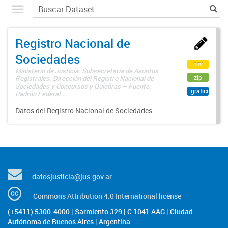
Registro Nacional de
Sociedades
csv
Ministerio de Justicia. Subsecretaría de Asuntos
zip
Registrales. Dirección del Registro Nacional de
Sociedades y Concursos y Quiebras – Fuente:
gráfico
Padrón Federal...
Datos del Registro Nacional de Sociedades.
datosjusticia@jus.gov.ar
Commons Attribution 4.0 International license
(+5411) 5300-4000 | Sarmiento 329 | C 1041 AAG | Ciudad
Autónoma de Buenos Aires | Argentina