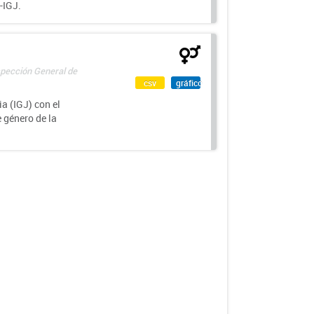
-IGJ.
spección General de
csv
gráfico
a (IGJ) con el
e género de la