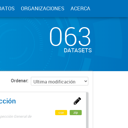
DATOS
ORGANIZACIONES
ACERCA
063
DATASETS
Ordenar
ección
csv
zip
spección General de