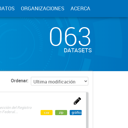
DATOS
ORGANIZACIONES
ACERCA
063
DATASETS
Ordenar
ección del Registro
 Federal...
csv
zip
gráfico