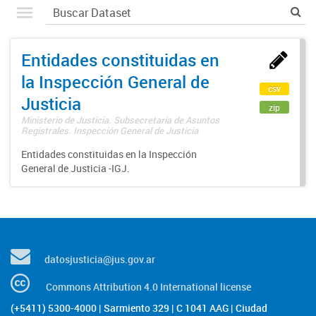
Entidades constituidas en
la Inspección General de
csv
Justicia
zip
Ministerio de Justicia. Subsecretaría de Asuntos
Registrales. Inspección General de Justicia
Entidades constituidas en la Inspección
General de Justicia -IGJ.
datosjusticia@jus.gov.ar
Commons Attribution 4.0 International license
(+5411) 5300-4000 | Sarmiento 329 | C 1041 AAG | Ciudad