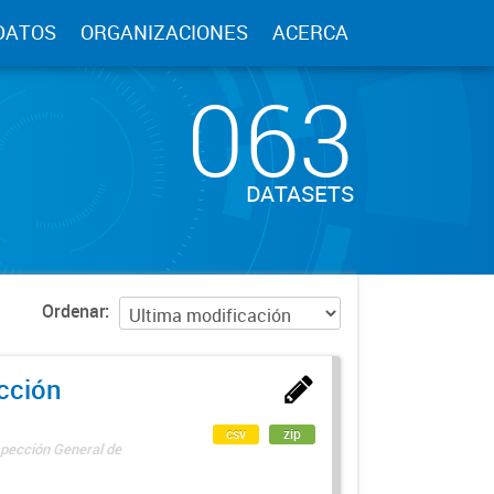
DATOS
ORGANIZACIONES
ACERCA
063
DATASETS
Ordenar
ección
csv
zip
spección General de