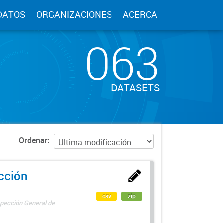
DATOS
ORGANIZACIONES
ACERCA
063
DATASETS
Ordenar
ección
csv
zip
spección General de