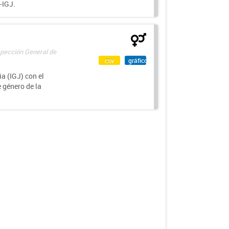
-IGJ.
spección General de
csv
gráfico
a (IGJ) con el
e género de la