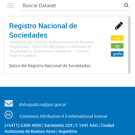
Registro Nacional de
Sociedades
csv
Ministerio de Justicia. Subsecretaría de Asuntos
zip
Registrales. Dirección del Registro Nacional de
Sociedades y Concursos y Quiebras – Fuente:
gráfico
Padrón Federal...
Datos del Registro Nacional de Sociedades.
datosjusticia@jus.gov.ar
Commons Attribution 4.0 International license
(+5411) 5300-4000 | Sarmiento 329 | C 1041 AAG | Ciudad
Autónoma de Buenos Aires | Argentina