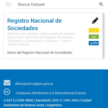
Registro Nacional de
Sociedades
csv
Ministerio de Justicia. Subsecretaría de Asuntos
zip
Registrales. Dirección del Registro Nacional de
Sociedades y Concursos y Quiebras – Fuente:
gráfico
Padrón Federal...
Datos del Registro Nacional de Sociedades.
datosjusticia@jus.gov.ar
Commons Attribution 4.0 International license
(+5411) 5300-4000 | Sarmiento 329 | C 1041 AAG | Ciudad
Autónoma de Buenos Aires | Argentina