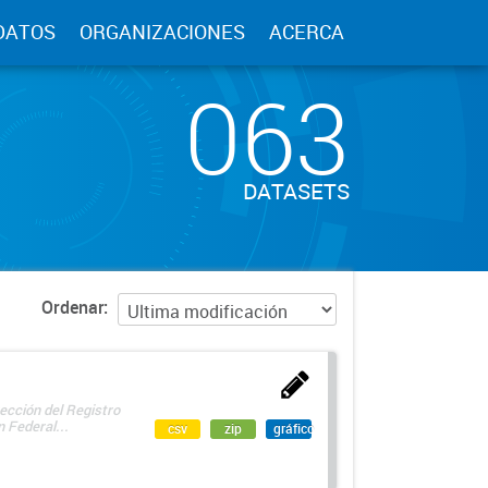
DATOS
ORGANIZACIONES
ACERCA
063
DATASETS
Ordenar
ección del Registro
 Federal...
csv
zip
gráfico