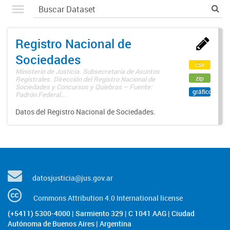
Registro Nacional de
Sociedades
csv
Ministerio de Justicia. Subsecretaría de Asuntos
zip
Registrales. Dirección del Registro Nacional de
Sociedades y Concursos y Quiebras – Fuente:
gráfico
Padrón Federal...
Datos del Registro Nacional de Sociedades.
datosjusticia@jus.gov.ar
Commons Attribution 4.0 International license
(+5411) 5300-4000 | Sarmiento 329 | C 1041 AAG | Ciudad
Autónoma de Buenos Aires | Argentina