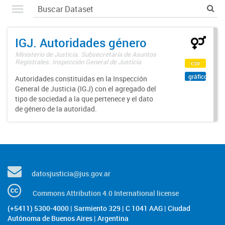
IGJ. Autoridades género
Ministerio de Justicia. Subsecretaría de Asuntos
Registrales. Inspección General de Justicia
csv
gráfico
Autoridades constituidas en la Inspección
General de Justicia (IGJ) con el agregado del
tipo de sociedad a la que pertenece y el dato
de género de la autoridad.
datosjusticia@jus.gov.ar
Commons Attribution 4.0 International license
(+5411) 5300-4000 | Sarmiento 329 | C 1041 AAG | Ciudad
Autónoma de Buenos Aires | Argentina