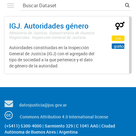
IGJ. Autoridades género
Ministerio de Justicia. Subsecretaría de Asuntos
Registrales. Inspección General de Justicia
csv
gráfico
Autoridades constituidas en la Inspección
General de Justicia (IGJ) con el agregado del
tipo de sociedad a la que pertenece y el dato
de género de la autoridad.
datosjusticia@jus.gov.ar
Commons Attribution 4.0 International license
(+5411) 5300-4000 | Sarmiento 329 | C 1041 AAG | Ciudad
Autónoma de Buenos Aires | Argentina