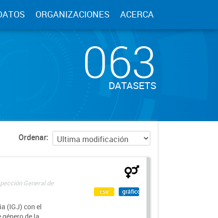
DATOS
ORGANIZACIONES
ACERCA
063
DATASETS
Ordenar
spección General de
csv
gráfico
a (IGJ) con el
e género de la