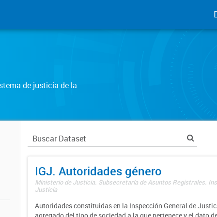
tema de justicia de la
IGJ. Autoridades género
Ministerio de Justicia. Subsecretaría de Asuntos Registrales. In
Justicia
Autoridades constituidas en la Inspección General de Justici
agregado del tipo de sociedad a la que pertenece y el dato d