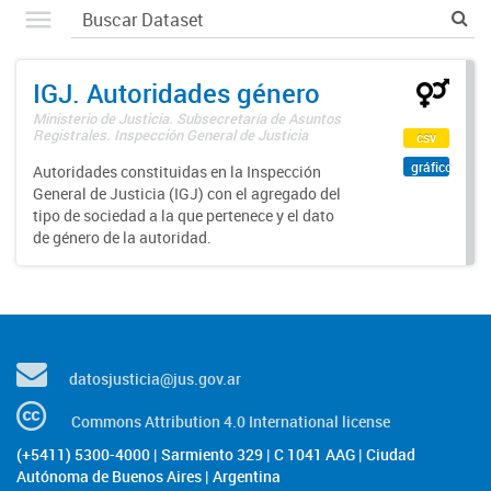
IGJ. Autoridades género
Ministerio de Justicia. Subsecretaría de Asuntos
Registrales. Inspección General de Justicia
csv
gráfico
Autoridades constituidas en la Inspección
General de Justicia (IGJ) con el agregado del
tipo de sociedad a la que pertenece y el dato
de género de la autoridad.
datosjusticia@jus.gov.ar
Commons Attribution 4.0 International license
(+5411) 5300-4000 | Sarmiento 329 | C 1041 AAG | Ciudad
Autónoma de Buenos Aires | Argentina