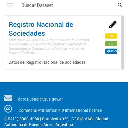
Registro Nacional de
Sociedades
csv
Ministerio de Justicia. Subsecretaría de Asuntos
zip
Registrales. Dirección del Registro Nacional de
Sociedades y Concursos y Quiebras – Fuente:
gráfico
Padrón Federal...
Datos del Registro Nacional de Sociedades.
datosjusticia@jus.gov.ar
Commons Attribution 4.0 International license
(+5411) 5300-4000 | Sarmiento 329 | C 1041 AAG | Ciudad
Autónoma de Buenos Aires | Argentina