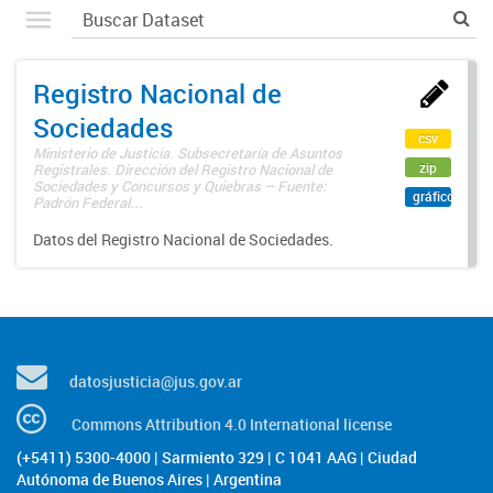
Registro Nacional de
Sociedades
csv
Ministerio de Justicia. Subsecretaría de Asuntos
zip
Registrales. Dirección del Registro Nacional de
Sociedades y Concursos y Quiebras – Fuente:
gráfico
Padrón Federal...
Datos del Registro Nacional de Sociedades.
datosjusticia@jus.gov.ar
Commons Attribution 4.0 International license
(+5411) 5300-4000 | Sarmiento 329 | C 1041 AAG | Ciudad
Autónoma de Buenos Aires | Argentina