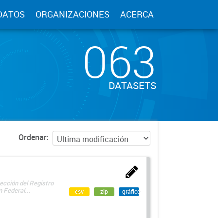
DATOS
ORGANIZACIONES
ACERCA
063
DATASETS
Ordenar
ección del Registro
 Federal...
csv
zip
gráfico