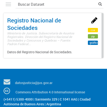
Registro Nacional de
Sociedades
csv
Ministerio de Justicia. Subsecretaría de Asuntos
zip
Registrales. Dirección del Registro Nacional de
Sociedades y Concursos y Quiebras – Fuente:
gráfico
Padrón Federal...
Datos del Registro Nacional de Sociedades.
datosjusticia@jus.gov.ar
Commons Attribution 4.0 International license
(+5411) 5300-4000 | Sarmiento 329 | C 1041 AAG | Ciudad
Autónoma de Buenos Aires | Argentina