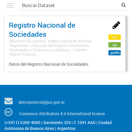
Registro Nacional de
Sociedades
csv
Ministerio de Justicia. Subsecretaría de Asuntos
zip
Registrales. Dirección del Registro Nacional de
Sociedades y Concursos y Quiebras – Fuente:
gráfico
Padrón Federal...
Datos del Registro Nacional de Sociedades.
datosjusticia@jus.gov.ar
Commons Attribution 4.0 International license
(+5411) 5300-4000 | Sarmiento 329 | C 1041 AAG | Ciudad
Autónoma de Buenos Aires | Argentina