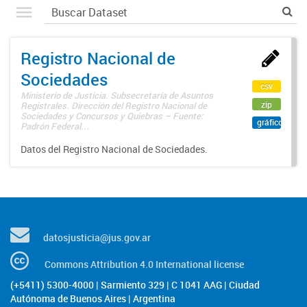
Registro Nacional de
Sociedades
csv
Ministerio de Justicia. Subsecretaría de Asuntos
zip
Registrales. Dirección del Registro Nacional de
Sociedades y Concursos y Quiebras – Fuente:
gráfico
Padrón Federal...
Datos del Registro Nacional de Sociedades.
datosjusticia@jus.gov.ar
Commons Attribution 4.0 International license
(+5411) 5300-4000 | Sarmiento 329 | C 1041 AAG | Ciudad
Autónoma de Buenos Aires | Argentina