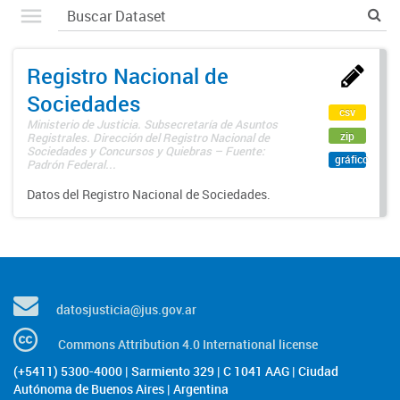
Registro Nacional de
Sociedades
csv
Ministerio de Justicia. Subsecretaría de Asuntos
zip
Registrales. Dirección del Registro Nacional de
Sociedades y Concursos y Quiebras – Fuente:
gráfico
Padrón Federal...
Datos del Registro Nacional de Sociedades.
datosjusticia@jus.gov.ar
Commons Attribution 4.0 International license
(+5411) 5300-4000 | Sarmiento 329 | C 1041 AAG | Ciudad
Autónoma de Buenos Aires | Argentina